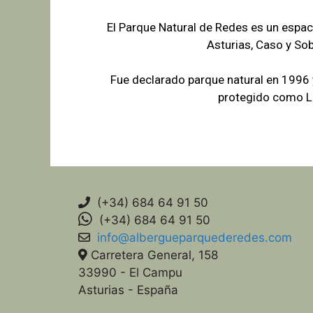
El Parque Natural de Redes es un espac
Asturias, Caso y So
Fue declarado parque natural en 1996
protegido como Lu
(+34) 684 64 91 50
(+34) 684 64 91 50
info@albergueparquederedes.com
Carretera General, 158
33990 - El Campu
Asturias - España