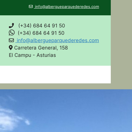
info@albergueparquederedes.com
(+34) 684 64 91 50
(+34) 684 64 91 50
info@albergueparquederedes.com
Carretera General, 158
El Campu - Asturias