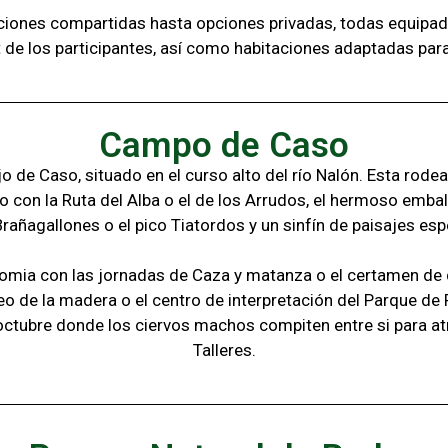
aciones compartidas hasta opciones privadas,
todas
equipad
t de los
participantes, a
sí como habitaciones adaptadas par
Campo de Caso
 de Caso, situado en el curso alto del río Nalón. Esta rode
o con la
Ruta del Alba o el de los Arrudos, e
l hermoso embal
Brañagallones o e
l pico Tiatordos
y un sinfín de paisajes
esp
omia con las jornadas de Caza y matanza o el certamen de q
eo de la madera o el c
entro de interpretación del Parque de
octubre donde los ciervos machos compiten entre si para at
Talleres.