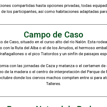
aciones compartidas hasta opciones privadas,
todas
equipad
t de los
participantes, a
sí como habitaciones adaptadas par
Campo de Caso
 de Caso, situado en el curso alto del río Nalón. Esta rode
o con la
Ruta del Alba o el de los Arrudos, e
l hermoso embal
Brañagallones o e
l pico Tiatordos
y un sinfín de paisajes
esp
omia con las jornadas de Caza y matanza o el certamen de q
eo de la madera o el c
entro de interpretación del Parque de
octubre donde los ciervos machos compiten entre si para at
Talleres.