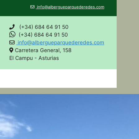
info@albergueparquederedes.com
(+34) 684 64 91 50
(+34) 684 64 91 50
info@albergueparquederedes.com
Carretera General, 158
El Campu - Asturias