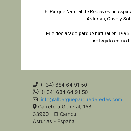
El Parque Natural de Redes es un espac
Asturias, Caso y So
Fue declarado parque natural en 1996
protegido como Lu
(+34) 684 64 91 50
(+34) 684 64 91 50
info@albergueparquederedes.com
Carretera General, 158
33990 - El Campu
Asturias - España