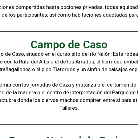
aciones compartidas hasta opciones privadas,
todas
equipad
t de los
participantes, a
sí como habitaciones adaptadas par
Campo de Caso
 de Caso, situado en el curso alto del río Nalón. Esta rode
o con la
Ruta del Alba o el de los Arrudos, e
l hermoso embal
Brañagallones o e
l pico Tiatordos
y un sinfín de paisajes
esp
omia con las jornadas de Caza y matanza o el certamen de q
eo de la madera o el c
entro de interpretación del Parque de
octubre donde los ciervos machos compiten entre si para at
Talleres.