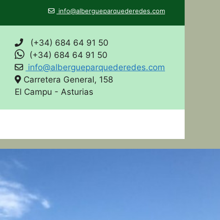
info@albergueparquederedes.com
(+34) 684 64 91 50
(+34) 684 64 91 50
info@albergueparquederedes.com
Carretera General, 158
El Campu - Asturias