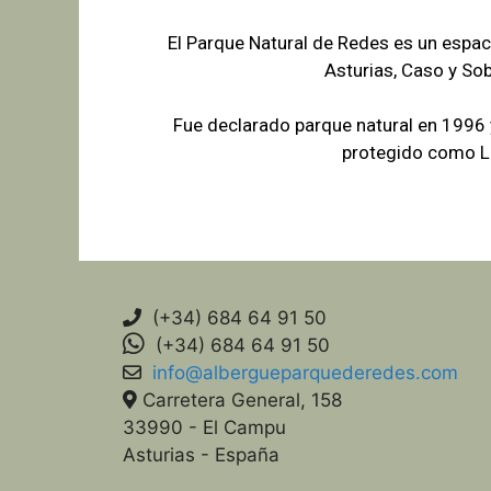
El Parque Natural de Redes es un espac
Asturias, Caso y So
Fue declarado parque natural en 1996
protegido como Lu
(+34) 684 64 91 50
(+34) 684 64 91 50
info@albergueparquederedes.com
Carretera General, 158
33990 - El Campu
Asturias - España