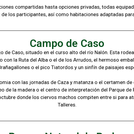
aciones compartidas hasta opciones privadas,
todas
equipad
t de los
participantes, a
sí como habitaciones adaptadas par
Campo de Caso
 de Caso, situado en el curso alto del río Nalón. Esta rode
o con la
Ruta del Alba o el de los Arrudos, e
l hermoso embal
Brañagallones o e
l pico Tiatordos
y un sinfín de paisajes
esp
omia con las jornadas de Caza y matanza o el certamen de q
eo de la madera o el c
entro de interpretación del Parque de
octubre donde los ciervos machos compiten entre si para at
Talleres.