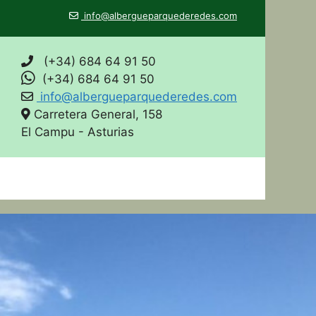
info@albergueparquederedes.com
(+34) 684 64 91 50
(+34) 684 64 91 50
info@albergueparquederedes.com
Carretera General, 158
El Campu - Asturias