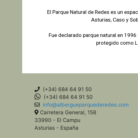
El Parque Natural de Redes es un espac
Asturias, Caso y So
Fue declarado parque natural en 1996
protegido como Lu
(+34) 684 64 91 50
(+34) 684 64 91 50
info@albergueparquederedes.com
Carretera General, 158
33990 - El Campu
Asturias - España