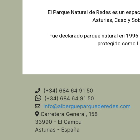
El Parque Natural de Redes es un espac
Asturias, Caso y So
Fue declarado parque natural en 1996
protegido como Lu
(+34) 684 64 91 50
(+34) 684 64 91 50
info@albergueparquederedes.com
Carretera General, 158
33990 - El Campu
Asturias - España