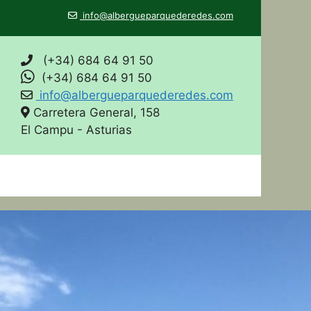
info@albergueparquederedes.com
(+34) 684 64 91 50
(+34) 684 64 91 50
info@albergueparquederedes.com
Carretera General, 158
El Campu - Asturias