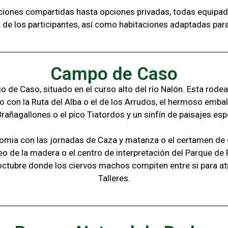
aciones compartidas hasta opciones privadas,
todas
equipad
t de los
participantes, a
sí como habitaciones adaptadas par
Campo de Caso
 de Caso, situado en el curso alto del río Nalón. Esta rode
o con la
Ruta del Alba o el de los Arrudos, e
l hermoso embal
Brañagallones o e
l pico Tiatordos
y un sinfín de paisajes
esp
omia con las jornadas de Caza y matanza o el certamen de q
eo de la madera o el c
entro de interpretación del Parque de
octubre donde los ciervos machos compiten entre si para at
Talleres.