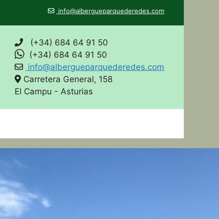
info@albergueparquederedes.com
(+34) 684 64 91 50
(+34) 684 64 91 50
info@albergueparquederedes.com
Carretera General, 158
El Campu - Asturias