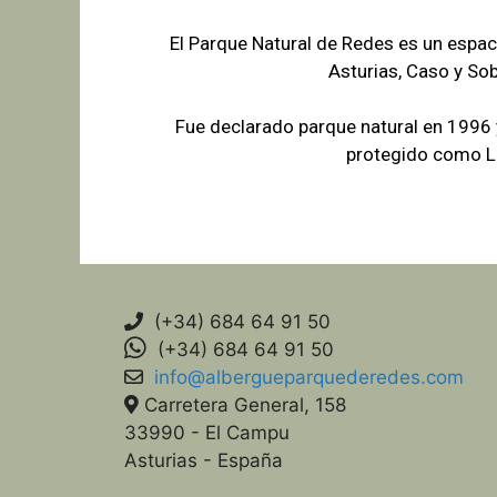
El Parque Natural de Redes es un espac
Asturias, Caso y So
Fue declarado parque natural en 1996
protegido como Lu
(+34) 684 64 91 50
(+34) 684 64 91 50
info@albergueparquederedes.com
Carretera General, 158
33990 - El Campu
Asturias - España