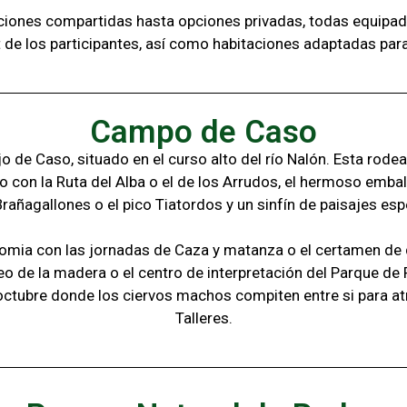
aciones compartidas hasta opciones privadas,
todas
equipad
t de los
participantes, a
sí como habitaciones adaptadas par
Campo de Caso
 de Caso, situado en el curso alto del río Nalón. Esta rode
o con la
Ruta del Alba o el de los Arrudos, e
l hermoso embal
Brañagallones o e
l pico Tiatordos
y un sinfín de paisajes
esp
omia con las jornadas de Caza y matanza o el certamen de q
eo de la madera o el c
entro de interpretación del Parque de
octubre donde los ciervos machos compiten entre si para at
Talleres.