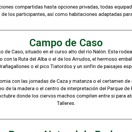
aciones compartidas hasta opciones privadas,
todas
equipad
t de los
participantes, a
sí como habitaciones adaptadas par
Campo de Caso
 de Caso, situado en el curso alto del río Nalón. Esta rode
o con la
Ruta del Alba o el de los Arrudos, e
l hermoso embal
Brañagallones o e
l pico Tiatordos
y un sinfín de paisajes
esp
omia con las jornadas de Caza y matanza o el certamen de q
eo de la madera o el c
entro de interpretación del Parque de
octubre donde los ciervos machos compiten entre si para at
Talleres.