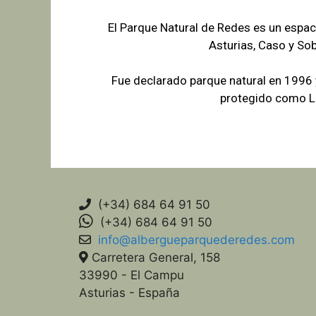
El Parque Natural de Redes es un espac
Asturias, Caso y So
Fue declarado parque natural en 1996
protegido como Lu
(+34) 684 64 91 50
(+34) 684 64 91 50
info@albergueparquederedes.com
Carretera General, 158
33990 - El Campu
Asturias - España