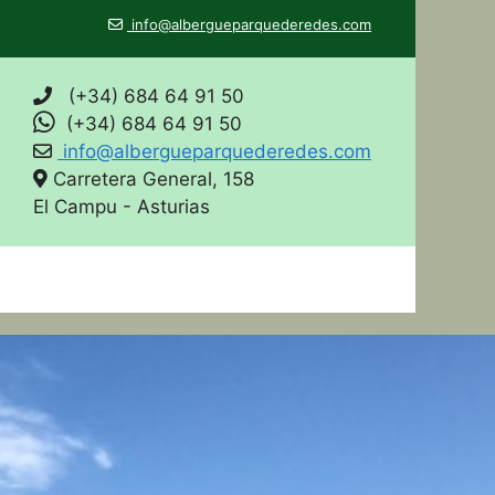
info@albergueparquederedes.com
(+34) 684 64 91 50
(+34) 684 64 91 50
info@albergueparquederedes.com
Carretera General, 158
El Campu - Asturias