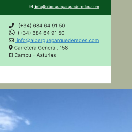
info@albergueparquederedes.com
(+34) 684 64 91 50
(+34) 684 64 91 50
info@albergueparquederedes.com
Carretera General, 158
El Campu - Asturias