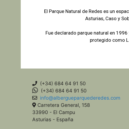
El Parque Natural de Redes es un espac
Asturias, Caso y So
Fue declarado parque natural en 1996
protegido como Lu
(+34) 684 64 91 50
(+34) 684 64 91 50
info@albergueparquederedes.com
Carretera General, 158
33990 - El Campu
Asturias - España