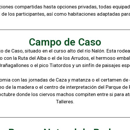
aciones compartidas hasta opciones privadas,
todas
equipad
t de los
participantes, a
sí como habitaciones adaptadas par
Campo de Caso
 de Caso, situado en el curso alto del río Nalón. Esta rode
o con la
Ruta del Alba o el de los Arrudos, e
l hermoso embal
Brañagallones o e
l pico Tiatordos
y un sinfín de paisajes
esp
omia con las jornadas de Caza y matanza o el certamen de q
eo de la madera o el c
entro de interpretación del Parque de
octubre donde los ciervos machos compiten entre si para at
Talleres.