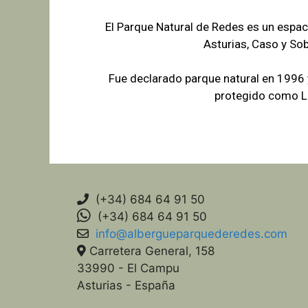
El Parque Natural de Redes es un espac
Asturias, Caso y So
Fue declarado parque natural en 1996
protegido como Lu
(+34) 684 64 91 50
(+34) 684 64 91 50
info@albergueparquederedes.com
Carretera General, 158
33990 - El Campu
Asturias - España