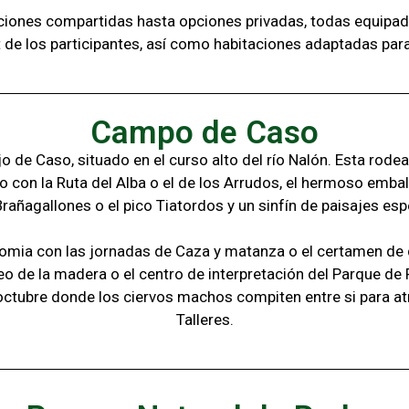
aciones compartidas hasta opciones privadas,
todas
equipad
t de los
participantes, a
sí como habitaciones adaptadas par
Campo de Caso
 de Caso, situado en el curso alto del río Nalón. Esta rode
o con la
Ruta del Alba o el de los Arrudos, e
l hermoso embal
Brañagallones o e
l pico Tiatordos
y un sinfín de paisajes
esp
omia con las jornadas de Caza y matanza o el certamen de q
eo de la madera o el c
entro de interpretación del Parque de
octubre donde los ciervos machos compiten entre si para at
Talleres.