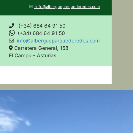
info@albergueparquederedes.com
(+34) 684 64 91 50
(+34) 684 64 91 50
info@albergueparquederedes.com
Carretera General, 158
El Campu - Asturias